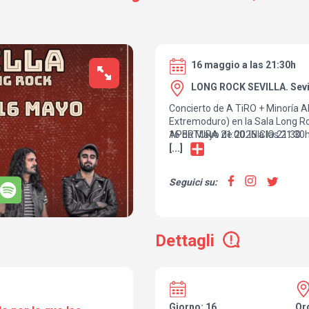
16 maggio a las 21:30h
LONG ROCK SEVILLA. Sevi
Concierto de A TiRO + Minoría A
Extremoduro) en la Sala Long Ro
16 de Mayo de 2026 a las 21:30h
APERTURA 21:00. INICIO 21:30.
[...]
Seguici su:
Dettagli
Giorno: 16
Or