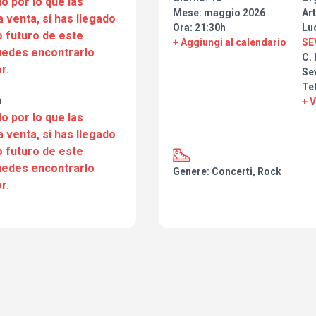
o por lo que las
Mese: maggio 2026
Art
a venta, si has llegado
Ora: 21:30h
Lu
 futuro de este
+ Aggiungi al calendario
SE
puedes encontrarlo
C. 
r.
Sev
Tel
o
+ 
o por lo que las
a venta, si has llegado
 futuro de este
puedes encontrarlo
Genere: Concerti, Rock
r.