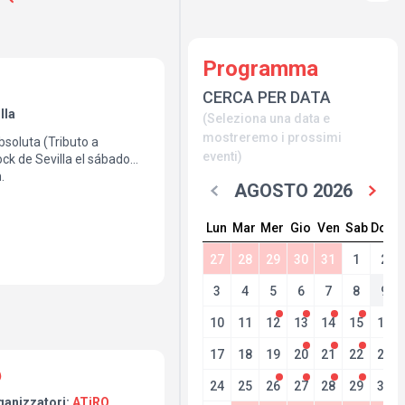
Programma
CERCA PER DATA
lla
(Seleziona una data e
mostreremo i prossimi
bsoluta (Tributo a
eventi)
ck de Sevilla el sábado
.
AGOSTO 2026
Lun
Mar
Mer
Gio
Ven
Sab
Dom
27
28
29
30
31
1
2
3
4
5
6
7
8
9
10
11
12
13
14
15
16
17
18
19
20
21
22
23
24
25
26
27
28
29
30
ganizzatori:
ATiRO