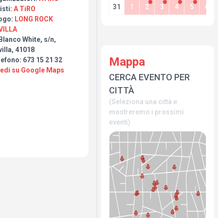
31
1
2
3
4
5
6
isti:
A TiRO
ogo:
LONG ROCK
VILLA
Blanco White, s/n,
illa, 41018
Mappa
efono: 673 15 21 32
Vedi su Google Maps
CERCA EVENTO PER
CITTÀ
(Seleziona una città e
mostreremo i prossimi
eventi)