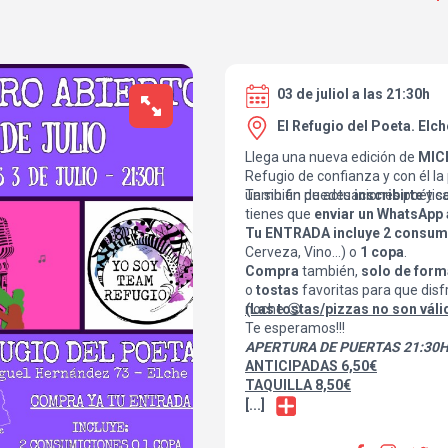
03 de juliol a las 21:30h
El Refugio del Poeta. Elch
Llega una nueva edición de
MIC
Refugio de confianza y con él la 
un sin fin de actuaciones poétic
También puedes
inscribirte
y se
tienes que
enviar un WhatsApp 
Tu ENTRADA incluye 2 consum
Cerveza, Vino…) o
1 copa
.
Compra
también,
solo de form
o
tostas
favoritas para que disf
noche 😉
(Las tostas/pizzas no son vál
Te esperamos!!!
APERTURA DE PUERTAS 21:30
ANTICIPADAS 6,50€
TAQUILLA 8,50€
[...]