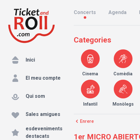
Concerts
Agenda
Categories
Inici
Cinema
Comèdia
El meu compte
Qui som
Infantil
Monòlegs
Sales amigues
Enrere
esdeveniments
1er MICRO ABIERTO
destacats