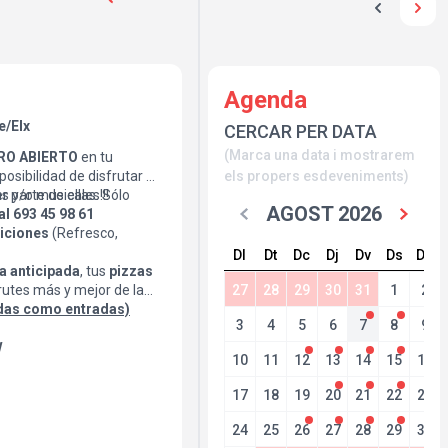
Agenda
e/Elx
CERCAR PER DATA
(Marca una data i mostrarem
RO ABIERTO
en tu
posibilidad de disfrutar de
els propers esdeveniments)
as y/o musicales!!!
r parte de ellas. Sólo
AGOST 2026
al 693 45 98 61
iciones
(Refresco,
Dl
Dt
Dc
Dj
Dv
Ds
Dg
a
anticipada
, tus
pizzas
rutes más y mejor de la
27
28
29
30
31
1
2
idas como entradas)
3
4
5
6
7
8
9
H
10
11
12
13
14
15
16
17
18
19
20
21
22
23
24
25
26
27
28
29
30