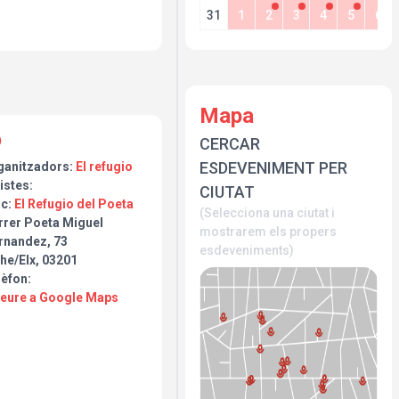
31
1
2
3
4
5
6
Mapa
CERCAR
ESDEVENIMENT PER
ganitzadors:
El refugio
istes:
CIUTAT
oc:
El Refugio del Poeta
(Selecciona una ciutat i
rrer Poeta Miguel
mostrarem els propers
rnandez, 73
esdeveniments)
he/Elx, 03201
lèfon:
Veure a Google Maps