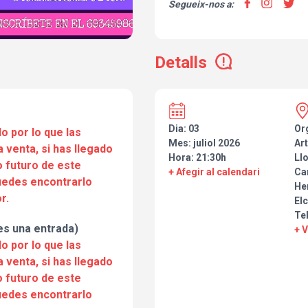
Segueix-nos a:
Detalls
Dia: 03
Or
o por lo que las
Mes: juliol 2026
Art
a venta, si has llegado
Hora: 21:30h
Ll
 futuro de este
+ Afegir al calendari
Ca
puedes encontrarlo
He
r.
Elc
Te
s una entrada)
+ 
o por lo que las
a venta, si has llegado
 futuro de este
puedes encontrarlo