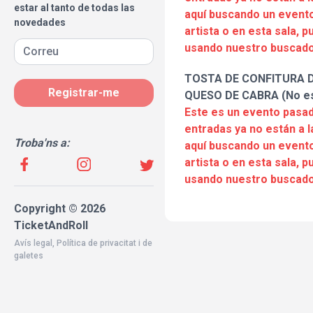
estar al tanto de todas las
aquí buscando un evento
novedades
artista o en esta sala, 
usando nuestro buscado
TOSTA DE CONFITURA 
Registrar-me
QUESO DE CABRA (No es
Este es un evento pasad
entradas ya no están a l
Troba'ns a:
aquí buscando un evento
artista o en esta sala, 
usando nuestro buscado
Copyright © 2026
TicketAndRoll
Avís legal
,
Política de privacitat
i de
galetes
Website built by
rundevstudio.com