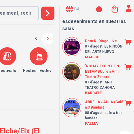
CA
esdeveniments en nuestras
salas
Dom K. Diogo Live
07 d'agost
. EL RINCÓN
DEL ARTE NUEVO
MADRID
'NOHAY FLORES EN
Festivals
Festes I Esdeveniments
ESTAMBUL' en Anfi
Teatro Zahora
07 d'agost
. ANFI
TEATRO ZAHORA
BARBATE
ABRE LA JAULA (Café
a 3 Bandas)
08 d'agost
. cafe a tres
bandas
PALMA
lche/Elx (El