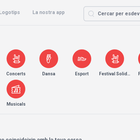
Logotips
La nostra app
Concerts
Dansa
Esport
Festival Solidari
Musicals
e coincideixin amb la teva cerca