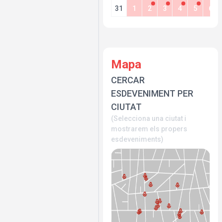
31
1
2
3
4
5
6
Mapa
CERCAR
ESDEVENIMENT PER
CIUTAT
(Selecciona una ciutat i
mostrarem els propers
esdeveniments)