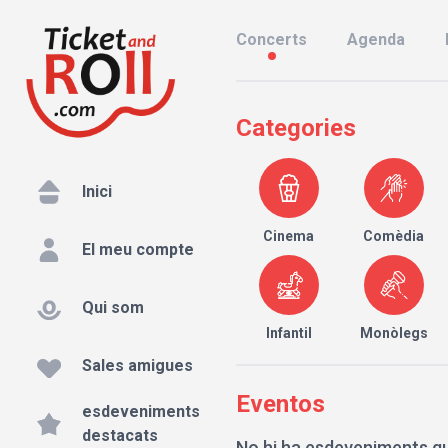
Concerts
Agenda
Categories
Inici
Cinema
Comèdia
El meu compte
Qui som
Infantil
Monòlegs
Sales amigues
Eventos
esdeveniments
destacats
No hi ha esdeveniments qu