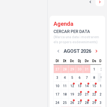
Agenda
CERCAR PER DATA
(Marca una data i mostrarem
els propers esdeveniments)
AGOST 2026
Dl
Dt
Dc
Dj
Dv
Ds
Dg
27
28
29
30
31
1
2
3
4
5
6
7
8
9
10
11
12
13
14
15
16
17
18
19
20
21
22
23
24
25
26
27
28
29
30