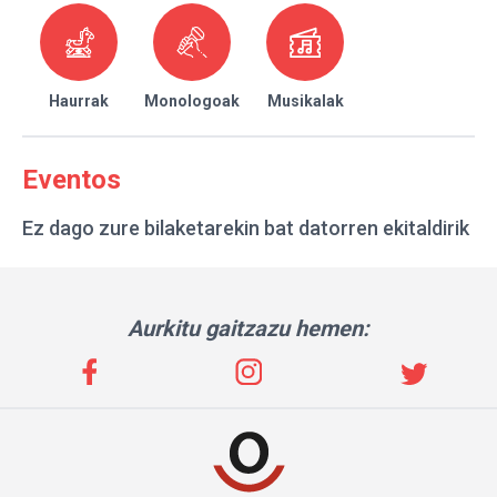
Haurrak
Monologoak
Musikalak
Eventos
Ez dago zure bilaketarekin bat datorren ekitaldirik
Aurkitu gaitzazu hemen: