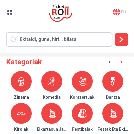
EU
Kategoriak
Zinema
Komedia
Kontzertuak
Dantza
Kirolak
Elkartasun Jaialdiak
Festibalak
Festak Eta Ekitald