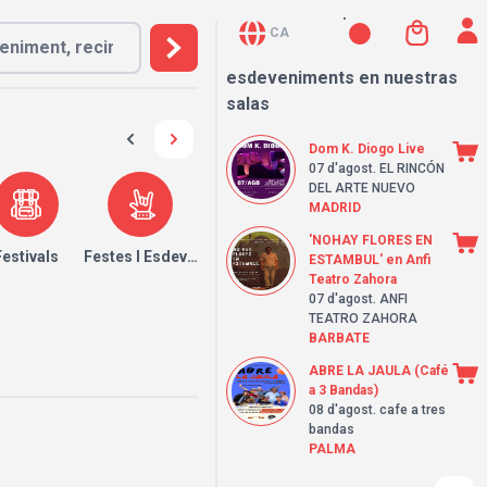
CA
esdeveniments en nuestras
salas
Dom K. Diogo Live
07 d'agost
. EL RINCÓN
DEL ARTE NUEVO
MADRID
'NOHAY FLORES EN
Festivals
Festes I Esdeveniments
ESTAMBUL' en Anfi
Teatro Zahora
07 d'agost
. ANFI
TEATRO ZAHORA
BARBATE
ABRE LA JAULA (Café
a 3 Bandas)
08 d'agost
. cafe a tres
bandas
PALMA