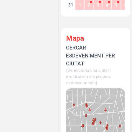
31
1
2
3
4
5
6
Mapa
CERCAR
ESDEVENIMENT PER
CIUTAT
(Selecciona una ciutat i
mostrarem els propers
esdeveniments)