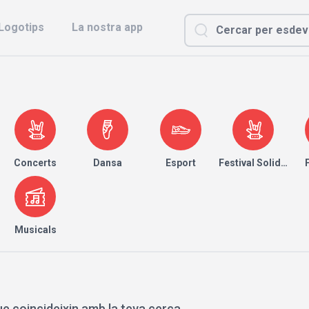
Logotips
La nostra app
Concerts
Dansa
Esport
Festival Solidari
Musicals
e coincideixin amb la teva cerca