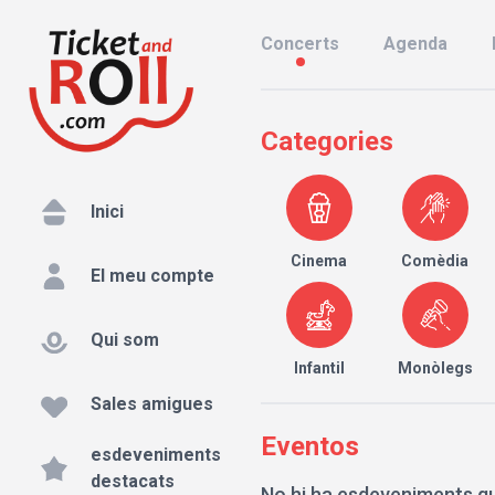
Concerts
Agenda
Categories
Inici
Cinema
Comèdia
El meu compte
Qui som
Infantil
Monòlegs
Sales amigues
Eventos
esdeveniments
destacats
No hi ha esdeveniments qu