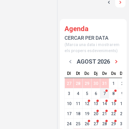
Agenda
CERCAR PER DATA
(Marca una data i mostrarem
els propers esdeveniments)
AGOST 2026
Dl
Dt
Dc
Dj
Dv
Ds
Dg
27
28
29
30
31
1
2
3
4
5
6
7
8
9
10
11
12
13
14
15
16
17
18
19
20
21
22
23
24
25
26
27
28
29
30