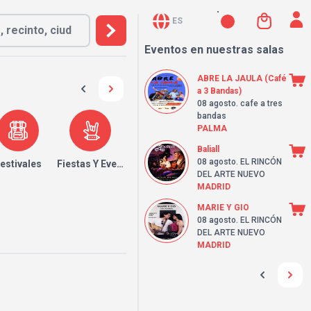
ES
Eventos en nuestras salas
ABRE LA JAULA (Café
a 3 Bandas)
08 agosto
. cafe a tres
bandas
PALMA
Baliall
08 agosto
. EL RINCÓN
estivales
Fiestas Y Eventos
DEL ARTE NUEVO
MADRID
MARIE Y GIO
08 agosto
. EL RINCÓN
DEL ARTE NUEVO
MADRID