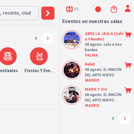
ES
Eventos en nuestras salas
ABRE LA JAULA (Café
a 3 Bandas)
08 agosto
. cafe a tres
bandas
PALMA
Baliall
08 agosto
. EL RINCÓN
estivales
Fiestas Y Eventos
DEL ARTE NUEVO
MADRID
MARIE Y GIO
08 agosto
. EL RINCÓN
DEL ARTE NUEVO
MADRID