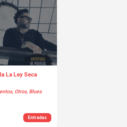
ala La Ley Seca
entos, Otros, Blues
Entradas