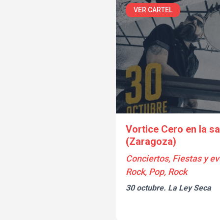
VER CARTEL
Vortice Cero en la s
(Zaragoza)
Conciertos, Fiestas y ev
Rock, Pop, Rock
30 octubre.
La Ley Seca