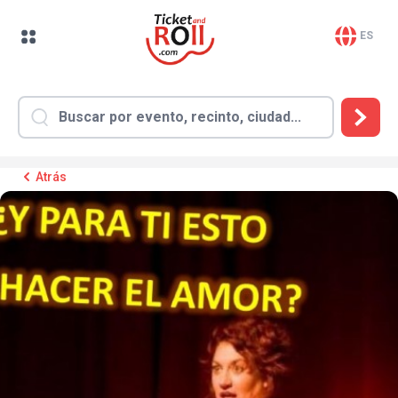
ES
Atrás