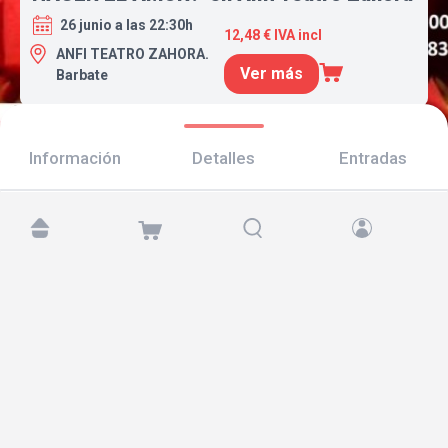
26 junio a las 22:30h
12,48 € IVA incl
ANFI TEATRO ZAHORA.
Ver más
Barbate
Información
Detalles
Entradas
Encuéntranos en:
Copyright © 2026 TicketAndRoll
Aviso legal
,
política de privacidad
y de
cookies
Website built by
rundevstudio.com