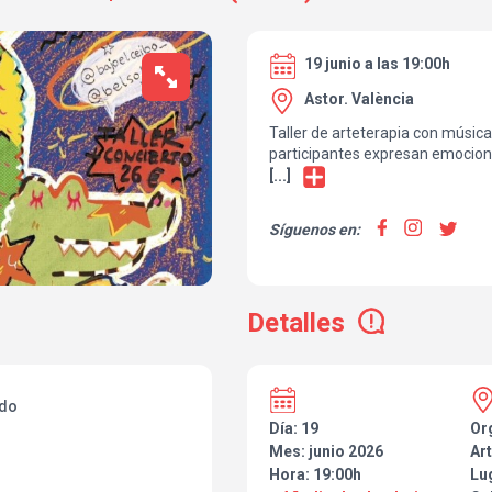
19 junio a las 19:00h
Astor. València
Taller de arteterapia con música
participantes expresan emocion
experiencia guiada para crear un
[...]
que podrán llevarse a casa (mate
limitadas).
Síguenos en:
Colaboran:
Vulturna: grupo de rock con músi
Bajo el Ceibo: talleres creativo
Detalles
Belén Solís: arteterapeuta que us
expresión emocional.
ado
Día: 19
Or
Mes: junio 2026
Art
Hora: 19:00h
Lu