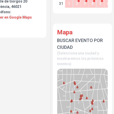
lle de Gorgos 20
31
1
2
3
4
5
6
lència, 46021
léfono:
Ver en Google Maps
Mapa
BUSCAR EVENTO POR
CIUDAD
(Selecciona una ciudad y
mostraremos los próximos
eventos)