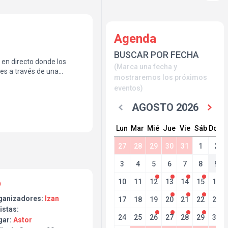
Agenda
BUSCAR POR FECHA
 en directo donde los
(Marca una fecha y
es a través de una
mostraremos los próximos
a pieza de arcilla única
eventos)
rial incluido y plazas
AGOSTO 2026
Lun
Mar
Mié
Jue
Vie
Sáb
Dom
ca propia y versiones.
s de cerámica y encuentro.
27
28
29
30
31
1
2
a el arte para la
3
4
5
6
7
8
9
10
11
12
13
14
15
16
ganizadores:
Izan
17
18
19
20
21
22
23
istas:
24
25
26
27
28
29
30
gar:
Astor