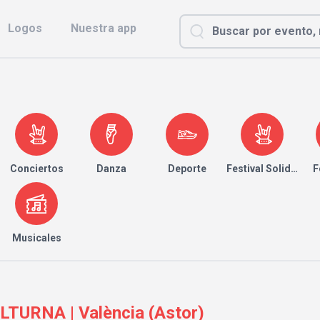
Logos
Nuestra app
Conciertos
Danza
Deporte
Festival Solidario
F
Musicales
ULTURNA | València (Astor)