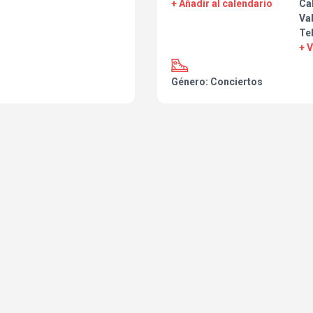
+ Añadir al calendario
Ca
Va
Te
+ 
Género: Conciertos