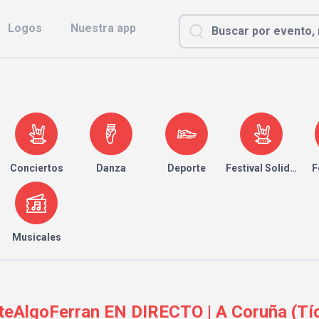
Logos
Nuestra app
Conciertos
Danza
Deporte
Festival Solidario
F
Musicales
eAlgoFerran EN DIRECTO | A Coruña (Tío