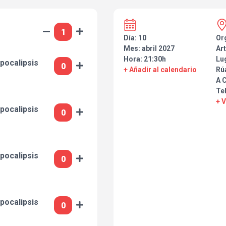
Día: 10
Or
Mes: abril 2027
Art
Hora: 21:30h
Lu
pocalipsis
+ Añadir al calendario
Rú
A 
Te
+ 
pocalipsis
pocalipsis
pocalipsis