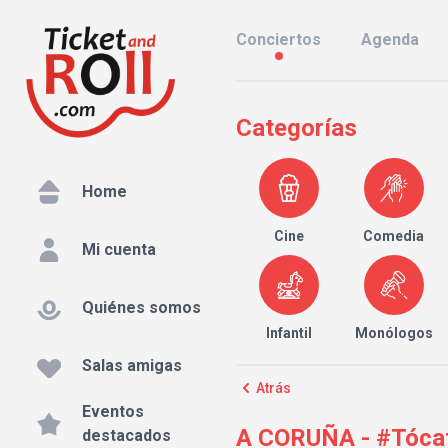
Conciertos
Agenda
Categorías
Home
Cine
Comedia
Mi cuenta
Quiénes somos
Infantil
Monólogos
Salas amigas
Atrás
Eventos
A CORUÑA - #Tócat
destacados