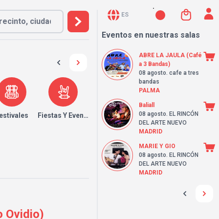
ES
Eventos en nuestras salas
ABRE LA JAULA (Café
a 3 Bandas)
08 agosto
. cafe a tres
bandas
PALMA
Baliall
08 agosto
. EL RINCÓN
estivales
Fiestas Y Eventos
DEL ARTE NUEVO
MADRID
MARIE Y GIO
08 agosto
. EL RINCÓN
DEL ARTE NUEVO
MADRID
 Ovidio)