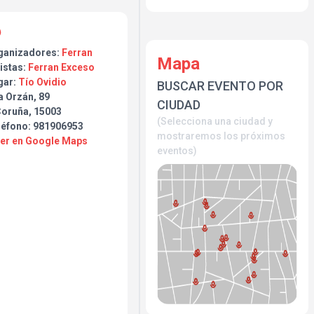
ganizadores:
Ferran
Mapa
istas:
Ferran Exceso
gar:
Tío Ovidio
BUSCAR EVENTO POR
a Orzán, 89
CIUDAD
Coruña, 15003
(Selecciona una ciudad y
léfono: 981906953
mostraremos los próximos
Ver en Google Maps
eventos)