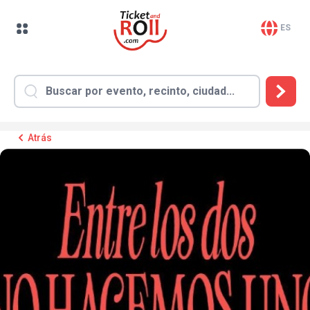
ES
Atrás