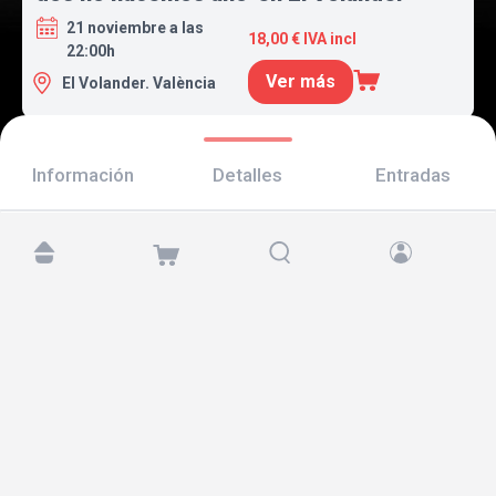
21 noviembre a las
18,00 € IVA incl
22:00h
Ver más
El Volander. València
Información
Detalles
Entradas
Encuéntranos en:
Copyright © 2026 TicketAndRoll
Aviso legal
,
política de privacidad
y de
cookies
Website built by
rundevstudio.com