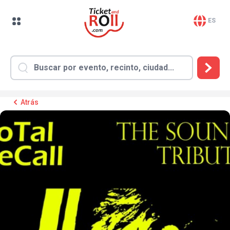
ES
Atrás