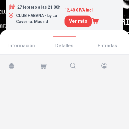
27 febrero a las 21:00h
12,48 € IVA incl
CLUB HABANA - by La
Ver más
Caverna. Madrid
Información
Detalles
Entradas
Encuéntranos en:
Copyright © 2026 TicketAndRoll
Aviso legal
,
política de privacidad
y de
cookies
Website built by
rundevstudio.com