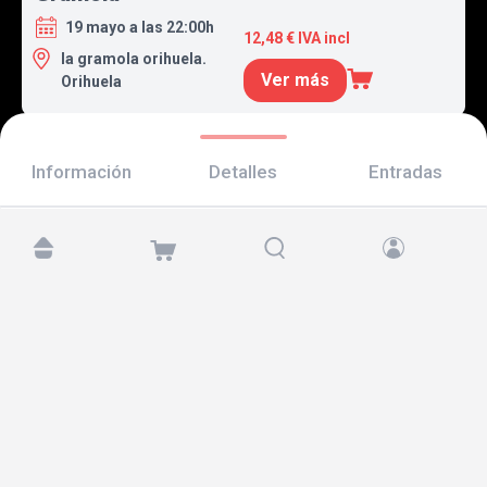
19 mayo a las 22:00h
12,48 € IVA incl
la gramola orihuela.
Ver más
Orihuela
Información
Detalles
Entradas
Encuéntranos en:
Copyright © 2026 TicketAndRoll
Aviso legal
,
política de privacidad
y de
cookies
Website built by
rundevstudio.com