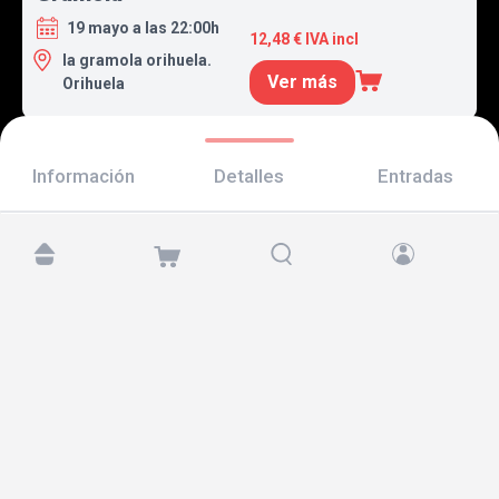
19 mayo a las 22:00h
12,48 € IVA incl
la gramola orihuela.
Ver más
Orihuela
Información
Detalles
Entradas
Encuéntranos en:
Copyright © 2026 TicketAndRoll
Aviso legal
,
política de privacidad
y de
cookies
Website built by
rundevstudio.com