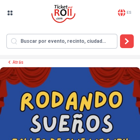
ES
Atrás