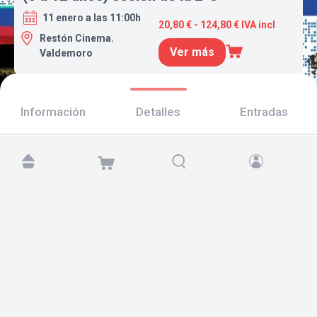
11 enero a las 11:00h
20,80 € - 124,80 € IVA incl
Restón Cinema.
Ver más
Valdemoro
Información
Detalles
Entradas
Encuéntranos en:
Copyright © 2026 TicketAndRoll
Aviso legal
,
política de privacidad
y de
cookies
Website built by
rundevstudio.com