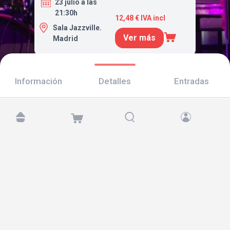
23 julio a las
21:30h
12,48 € IVA incl
Sala Jazzville.
Ver más
Madrid
Información
Detalles
Entradas
Encuéntranos en:
Copyright © 2026 TicketAndRoll
Aviso legal
,
política de privacidad
y de
cookies
Website built by
rundevstudio.com