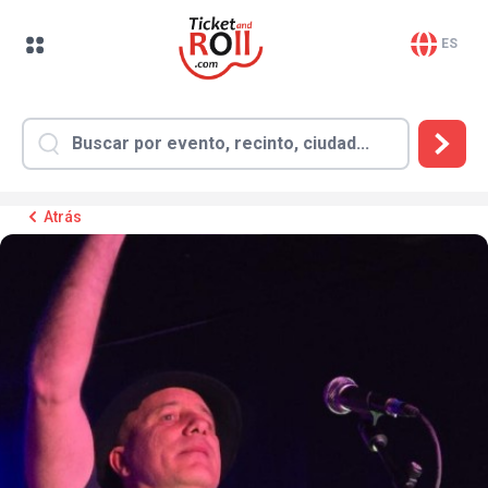
ES
Atrás