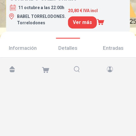
11 octubre a las 22:00h
20,80 € IVA incl
BABEL TORRELODONES.
Ver más
Torrelodones
Información
Detalles
Entradas
Encuéntranos en:
Copyright © 2026 TicketAndRoll
Aviso legal
,
política de privacidad
y de
cookies
Website built by
rundevstudio.com