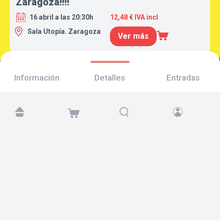
Zaragoza!!!!
16 abril a las 20:30h
12,48 € IVA incl
Sala Utopía. Zaragoza
Ver más
Información
Detalles
Entradas
Encuéntranos en:
Copyright © 2026 TicketAndRoll
Aviso legal
,
política de privacidad
y de
cookies
Website built by
rundevstudio.com