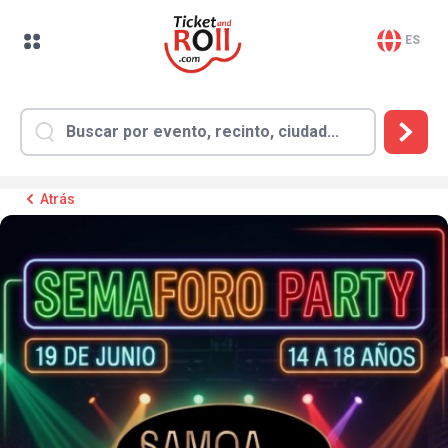
ES
Atrás