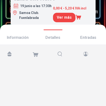
19 junio a las 17:30h
0,00 € - 5,20 € IVA incl
Samoa Club.
Ver más
Fuenlabrada
Información
Detalles
Entradas
Encuéntranos en:
Copyright © 2026 TicketAndRoll
Aviso legal
,
política de privacidad
y de
cookies
Website built by
rundevstudio.com