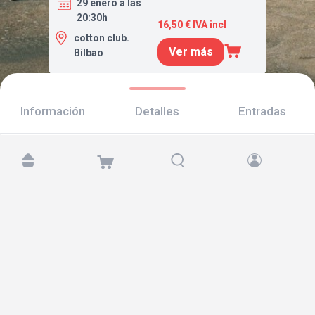
29 enero a las
20:30h
16,50 € IVA incl
cotton club.
Ver más
Bilbao
Información
Detalles
Entradas
Encuéntranos en:
Copyright © 2026 TicketAndRoll
Aviso legal
,
política de privacidad
y de
cookies
Website built by
rundevstudio.com