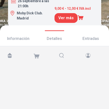
26 septiembre a las
21:00h
9,00 € - 12,00 € IVA incl
Moby Dick Club.
Ver más
Madrid
Información
Detalles
Entradas
Encuéntranos en:
Copyright © 2026 TicketAndRoll
Aviso legal
,
política de privacidad
y de
cookies
Website built by
rundevstudio.com