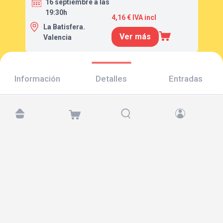
16 septiembre a las
19:30h
4,16 € IVA incl
La Batisfera.
Ver más
Valencia
Información
Detalles
Entradas
Encuéntranos en:
Copyright © 2026 TicketAndRoll
Aviso legal
,
política de privacidad
y de
cookies
Website built by
rundevstudio.com