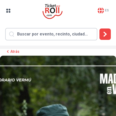
ES
Atrás