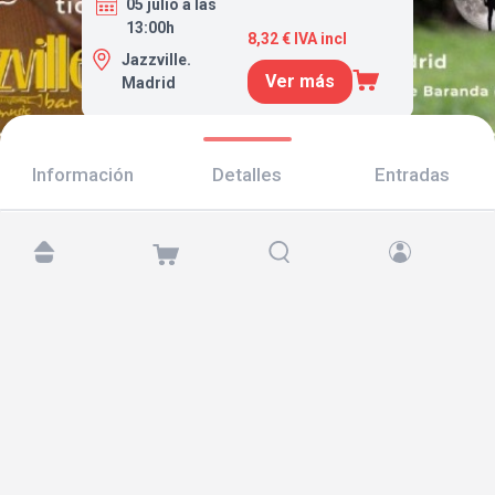
05 julio a las
13:00h
8,32 € IVA incl
Jazzville.
Ver más
Madrid
Información
Detalles
Entradas
Encuéntranos en:
Copyright © 2026 TicketAndRoll
Aviso legal
,
política de privacidad
y de
cookies
Website built by
rundevstudio.com