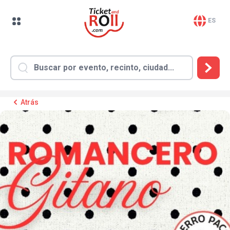
ES
Atrás