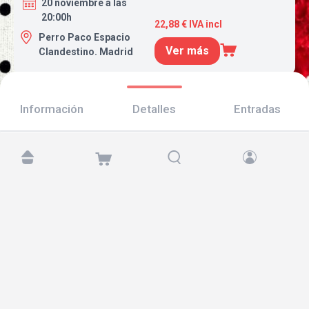
20 noviembre a las
20:00h
22,88 € IVA incl
Perro Paco Espacio
Ver más
Clandestino. Madrid
Información
Detalles
Entradas
Encuéntranos en:
Copyright © 2026 TicketAndRoll
Aviso legal
,
política de privacidad
y de
cookies
Website built by
rundevstudio.com