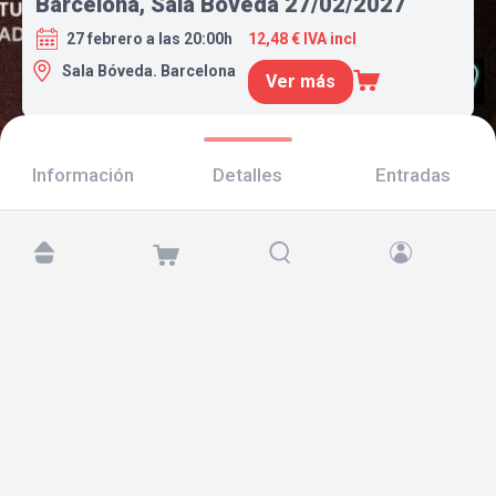
Barcelona, Sala Bóveda 27/02/2027
27 febrero a las 20:00h
12,48 € IVA incl
Sala Bóveda. Barcelona
Ver más
Información
Detalles
Entradas
Encuéntranos en:
Copyright © 2026 TicketAndRoll
Aviso legal
,
política de privacidad
y de
cookies
Website built by
rundevstudio.com