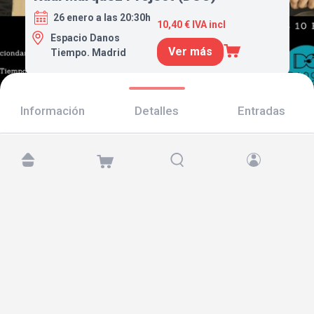
26 enero a las 20:30h
10,40 € IVA incl
Espacio Danos
Ver más
Tiempo. Madrid
Información
Detalles
Entradas
Encuéntranos en:
Copyright © 2026 TicketAndRoll
Aviso legal
,
política de privacidad
y de
cookies
Website built by
rundevstudio.com