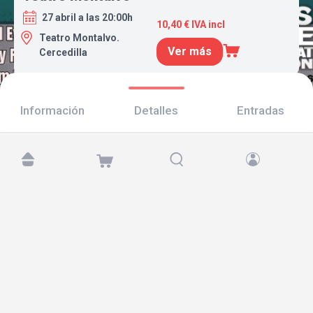
27 abril a las 20:00h
10,40 € IVA incl
Teatro Montalvo.
Ver más
Cercedilla
Información
Detalles
Entradas
Encuéntranos en:
Copyright © 2026 TicketAndRoll
Aviso legal
,
política de privacidad
y de
cookies
Website built by
rundevstudio.com