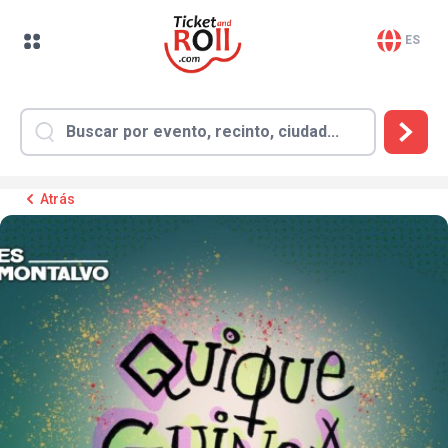
ES
Atrás