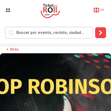
ES
Atrás