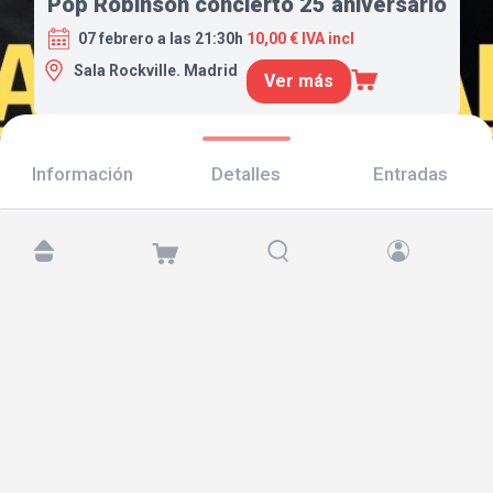
Pop Robinson concierto 25 aniversario
07 febrero a las 21:30h
10,00 € IVA incl
Sala Rockville. Madrid
Ver más
Información
Detalles
Entradas
Encuéntranos en:
Copyright © 2026 TicketAndRoll
Aviso legal
,
política de privacidad
y de
cookies
Website built by
rundevstudio.com