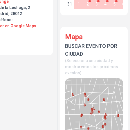
unge
31
1
2
3
4
5
6
de la Lechuga, 2
drid, 28012
léfono:
Ver en Google Maps
Mapa
BUSCAR EVENTO POR
CIUDAD
(Selecciona una ciudad y
mostraremos los próximos
eventos)