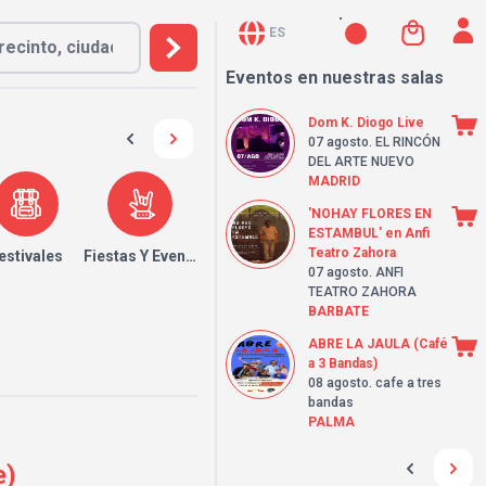
ES
Eventos en nuestras salas
Dom K. Diogo Live
07 agosto
. EL RINCÓN
DEL ARTE NUEVO
MADRID
'NOHAY FLORES EN
ESTAMBUL' en Anfi
Teatro Zahora
estivales
Fiestas Y Eventos
07 agosto
. ANFI
TEATRO ZAHORA
BARBATE
ABRE LA JAULA (Café
a 3 Bandas)
08 agosto
. cafe a tres
bandas
PALMA
e)