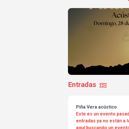
Entradas
Piña Vera acústico
Este es un evento pasad
entradas ya no están a l
aquí buscando un evento