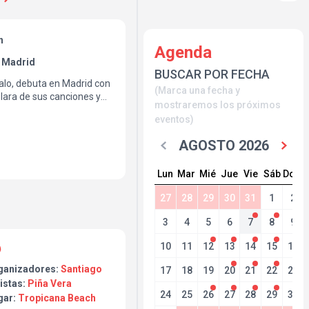
h
Agenda
 Madrid
BUSCAR POR FECHA
alo, debuta en Madrid con
(Marca una fecha y
lara de sus canciones y
mostraremos los próximos
eventos)
AGOSTO 2026
Lun
Mar
Mié
Jue
Vie
Sáb
Dom
27
28
29
30
31
1
2
3
4
5
6
7
8
9
10
11
12
13
14
15
16
ganizadores:
Santiago
17
18
19
20
21
22
23
istas:
Piña Vera
24
25
26
27
28
29
30
gar:
Tropicana Beach