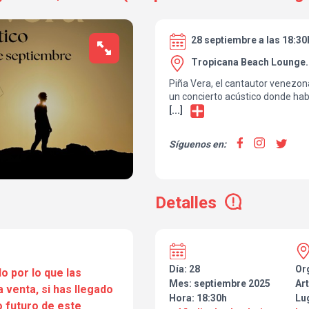
28 septiembre a las 18:30
Tropicana Beach Lounge.
Piña Vera, el cantautor venezon
un concierto acústico donde hab
futuro del proyecto
[...]
Síguenos en:
Detalles
Día: 28
Or
o por lo que las
Mes: septiembre 2025
Art
a venta, si has llegado
Hora: 18:30h
Lu
 futuro de este