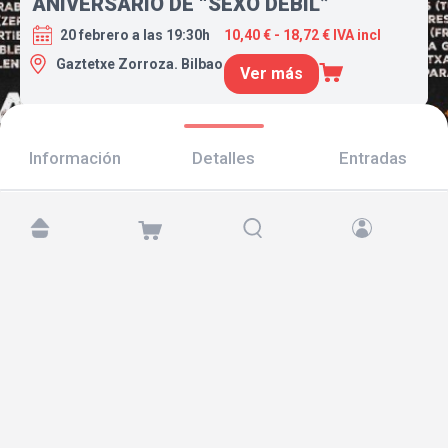
ANIVERSARIO DE “SEXO DÉBIL”
20 febrero a las 19:30h
10,40 € - 18,72 € IVA incl
Gaztetxe Zorroza. Bilbao
Ver más
Información
Detalles
Entradas
Encuéntranos en:
Copyright © 2026 TicketAndRoll
Aviso legal
,
política de privacidad
y de
cookies
Website built by
rundevstudio.com