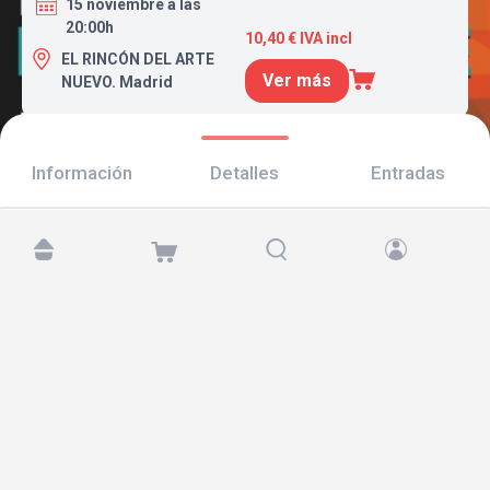
15 noviembre a las
20:00h
10,40 € IVA incl
EL RINCÓN DEL ARTE
Ver más
NUEVO. Madrid
Información
Detalles
Entradas
Encuéntranos en:
Copyright © 2026 TicketAndRoll
Aviso legal
,
política de privacidad
y de
cookies
Website built by
rundevstudio.com