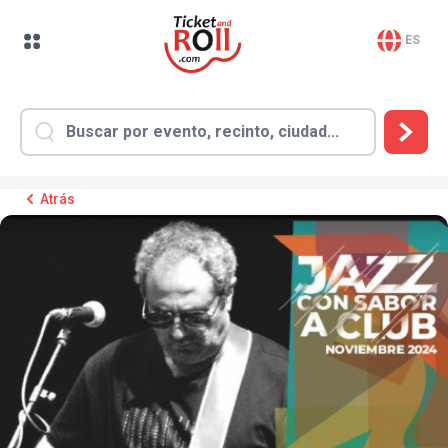
ES
Atrás