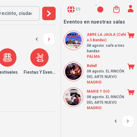
ES
Eventos en nuestras salas
ABRE LA JAULA (Café
a 3 Bandas)
08 agosto
. cafe a tres
bandas
PALMA
Baliall
08 agosto
. EL RINCÓN
estivales
Fiestas Y Eventos
DEL ARTE NUEVO
MADRID
MARIE Y GIO
08 agosto
. EL RINCÓN
DEL ARTE NUEVO
MADRID