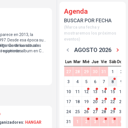
Agenda
BUSCAR POR FECHA
(Marca una fecha y
mostraremos los próximos
parece en 2013, la
eventos)
1997. Desde esa época su
 Algunas de las actuales
ette. Continuando con
AGOSTO 2026
 registradas
abó su primer album en CD
bando de forma
Lun
Mar
Mié
Jue
Vie
Sáb
Dom
 lanzan su segundo álbum
do y editado por la
27
28
29
30
31
1
2
 ensayan en el barrio de
3
4
5
6
7
8
9
10
11
12
13
14
15
16
17
18
19
20
21
22
23
24
25
26
27
28
29
30
31
1
2
3
4
5
6
ganizadores:
HANGAR