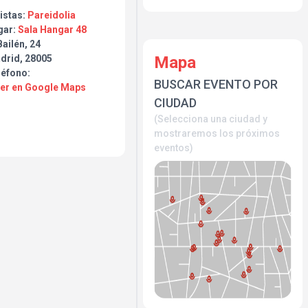
istas:
Pareidolia
gar:
Sala Hangar 48
ailén, 24
Mapa
drid, 28005
léfono:
BUSCAR EVENTO POR
Ver en Google Maps
CIUDAD
(Selecciona una ciudad y
mostraremos los próximos
eventos)