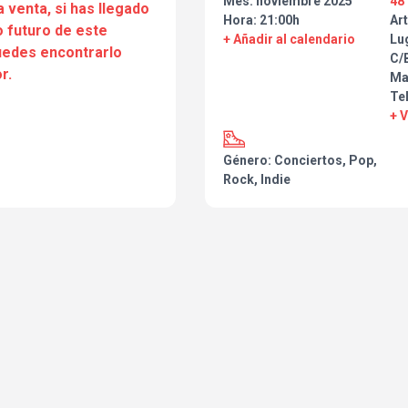
Mes: noviembre 2025
48
a venta, si has llegado
Hora: 21:00h
Art
 futuro de este
+ Añadir al calendario
Lu
puedes encontrarlo
C/B
r.
Ma
Te
+ 
Género: Conciertos, Pop,
Rock, Indie