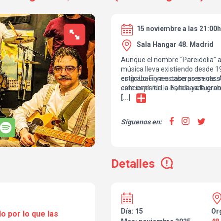
15 noviembre a las 21:00h
Sala Hangar 48. Madrid
Aunque el nombre “Pareidolia” a
música lleva existiendo desde 
estilo Lo-Fi ya estaba presente.
en grabaciones caseras en cass
canciones de la banda ya fueron
este espíritu Lo-Fi, la banda gr
“Pareidolia” (2019). Siguen gra
[...]
independiente y ahora en 2025
“Comic Book” registrado, mezcla
Síguenos en:
propia banda en el sótano donde
Cuatro Caminos.
Detalles
Día: 15
Or
o por lo que las