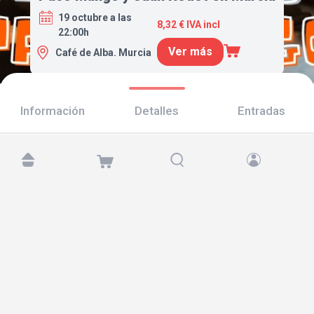
19 octubre a las
8,32 € IVA incl
22:00h
Ver más
Café de Alba. Murcia
Información
Detalles
Entradas
Encuéntranos en:
Copyright © 2026 TicketAndRoll
Aviso legal
,
política de privacidad
y de
cookies
Website built by
rundevstudio.com