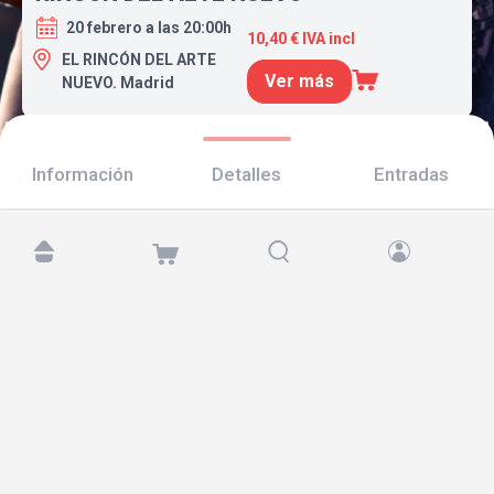
20 febrero a las 20:00h
10,40 € IVA incl
EL RINCÓN DEL ARTE
Ver más
NUEVO. Madrid
Información
Detalles
Entradas
Encuéntranos en:
Copyright © 2026 TicketAndRoll
Aviso legal
,
política de privacidad
y de
cookies
Website built by
rundevstudio.com