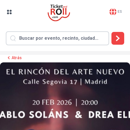
ES
Atrás