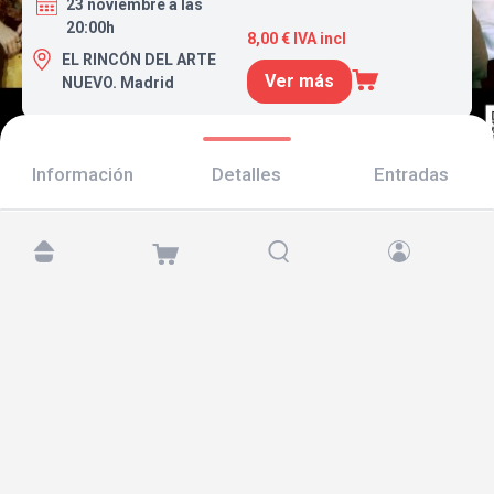
23 noviembre a las
20:00h
8,00 € IVA incl
EL RINCÓN DEL ARTE
Ver más
NUEVO. Madrid
Información
Detalles
Entradas
Encuéntranos en:
Copyright © 2026 TicketAndRoll
Aviso legal
,
política de privacidad
y de
cookies
Website built by
rundevstudio.com