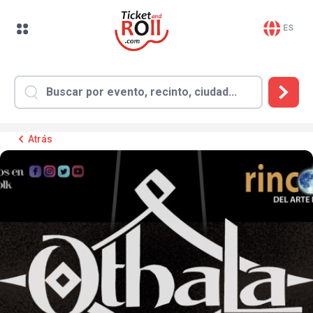
ES
Atrás