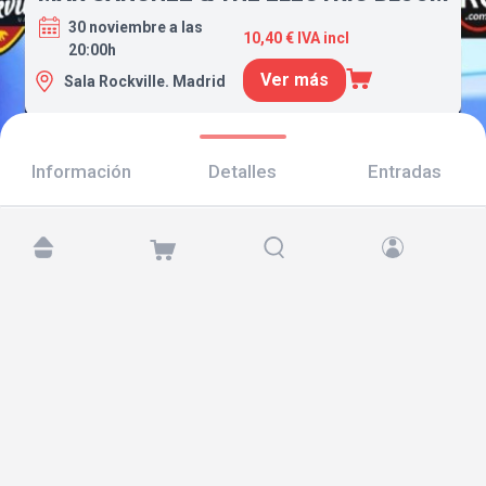
30 noviembre a las
10,40 € IVA incl
20:00h
Ver más
Sala Rockville. Madrid
Información
Detalles
Entradas
Encuéntranos en:
Copyright © 2026 TicketAndRoll
Aviso legal
,
política de privacidad
y de
cookies
Website built by
rundevstudio.com