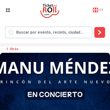
ES
Atrás