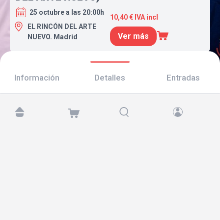
25 octubre a las 20:00h
10,40 € IVA incl
EL RINCÓN DEL ARTE
Ver más
NUEVO. Madrid
Información
Detalles
Entradas
Encuéntranos en:
Copyright © 2026 TicketAndRoll
Aviso legal
,
política de privacidad
y de
cookies
Website built by
rundevstudio.com