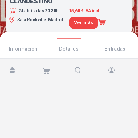
CLANDESTINO
24 abril a las 20:30h
15,60 € IVA incl
Sala Rockville. Madrid
Ver más
Información
Detalles
Entradas
Encuéntranos en:
Copyright © 2026 TicketAndRoll
Aviso legal
,
política de privacidad
y de
cookies
Website built by
rundevstudio.com