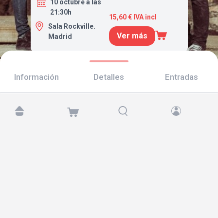
10 octubre a las
21:30h
15,60 € IVA incl
Sala Rockville.
Ver más
Madrid
Información
Detalles
Entradas
Encuéntranos en:
Copyright © 2026 TicketAndRoll
Aviso legal
,
política de privacidad
y de
cookies
Website built by
rundevstudio.com