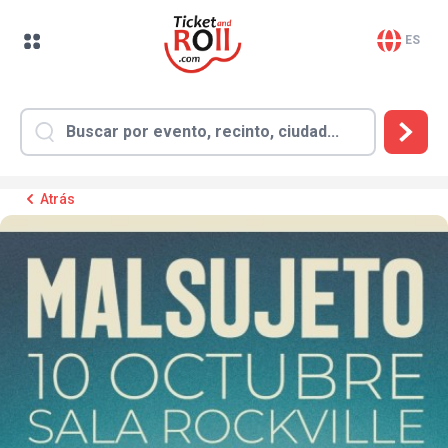
ES
Atrás