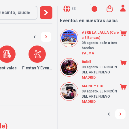
ES
Eventos en nuestras salas
ABRE LA JAULA (Café
a 3 Bandas)
08 agosto
. cafe a tres
bandas
PALMA
Baliall
08 agosto
. EL RINCÓN
estivales
Fiestas Y Eventos
DEL ARTE NUEVO
MADRID
MARIE Y GIO
08 agosto
. EL RINCÓN
DEL ARTE NUEVO
MADRID
le)