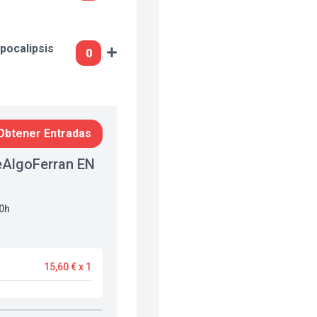
pocalipsis
Obtener Entradas
eAlgoFerran EN
30h
15,60 € x 1