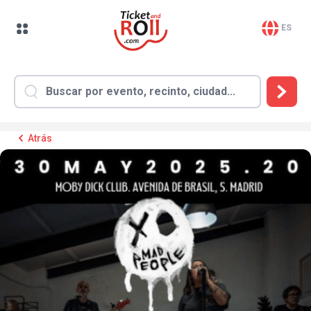
ES
Atrás