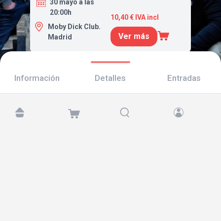
30 mayo a las
20:00h
10,40 € IVA incl
Moby Dick Club.
Ver más
Madrid
Información
Detalles
Entradas
Encuéntranos en:
Copyright © 2026 TicketAndRoll
Aviso legal
,
política de privacidad
y de
cookies
Website built by
rundevstudio.com