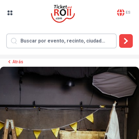
ES
Atrás