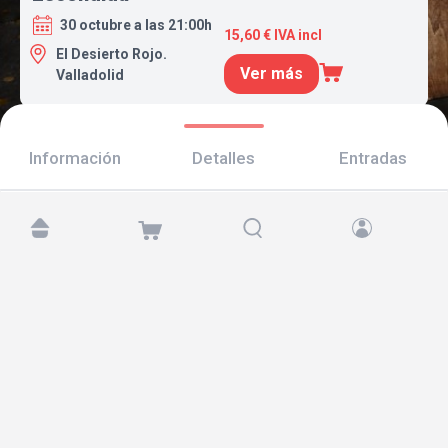
30 octubre a las 21:00h
15,60 € IVA incl
El Desierto Rojo.
Ver más
Valladolid
Información
Detalles
Entradas
Encuéntranos en:
Copyright © 2026 TicketAndRoll
Aviso legal
,
política de privacidad
y de
cookies
Website built by
rundevstudio.com