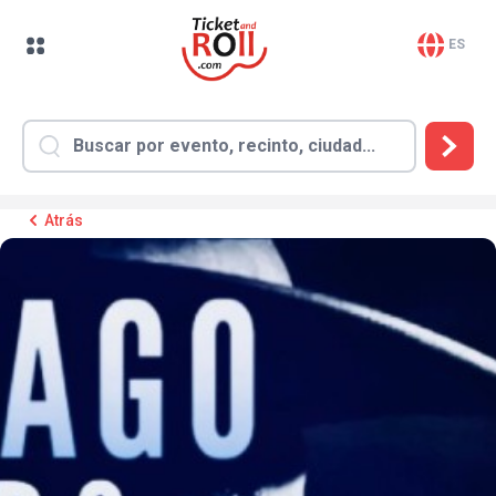
ES
Atrás