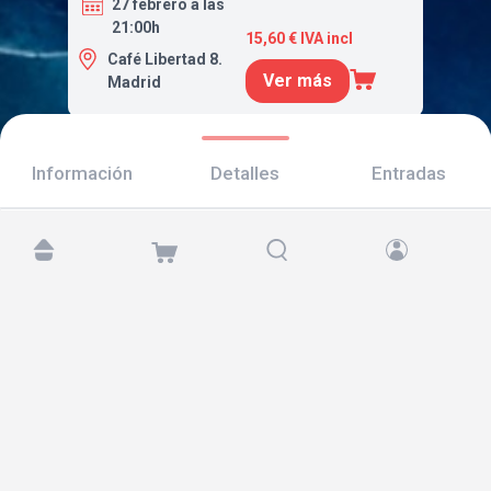
27 febrero a las
21:00h
15,60 € IVA incl
Café Libertad 8.
Ver más
Madrid
Información
Detalles
Entradas
Encuéntranos en:
Copyright © 2026 TicketAndRoll
Aviso legal
,
política de privacidad
y de
cookies
Website built by
rundevstudio.com