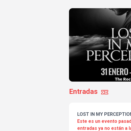
Entradas
LOST IN MY PERCEPTIO
Este es un evento pasad
entradas ya no están a l