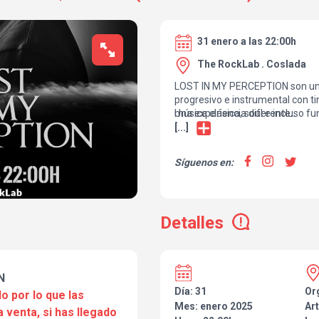
31 enero a las 22:00h
The RockLab . Coslada
LOST IN MY PERCEPTION son un
progresivo e instrumental con ti
música clásica, soul e incluso fu
Una experiencia diferente...
[...]
Síguenos en:
Detalles
N
Día: 31
Or
o por lo que las
Mes: enero 2025
Art
a venta, si has llegado