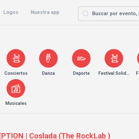
Logos
Nuestra app
Conciertos
Danza
Deporte
Festival Solidario
F
Musicales
TION | Coslada (The RockLab )