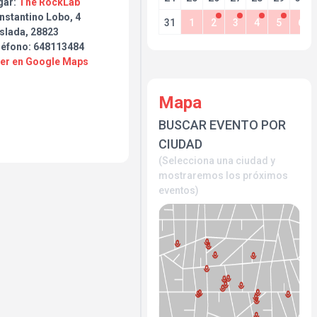
gar:
The RockLab
nstantino Lobo, 4
31
1
2
3
4
5
6
slada, 28823
léfono: 648113484
Ver en Google Maps
Mapa
BUSCAR EVENTO POR
CIUDAD
(Selecciona una ciudad y
mostraremos los próximos
eventos)