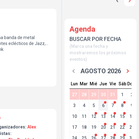
Agenda
a banda de metal
BUSCAR POR FECHA
ntes eclécticos de Jazz,
(Marca una fecha y
nk.
mostraremos los próximos
eventos)
AGOSTO 2026
Lun
Mar
Mié
Jue
Vie
Sáb
Dom
27
28
29
30
31
1
2
3
4
5
6
7
8
9
10
11
12
13
14
15
16
ganizadores:
Alex
17
18
19
20
21
22
23
istas:
24
25
26
27
28
29
30