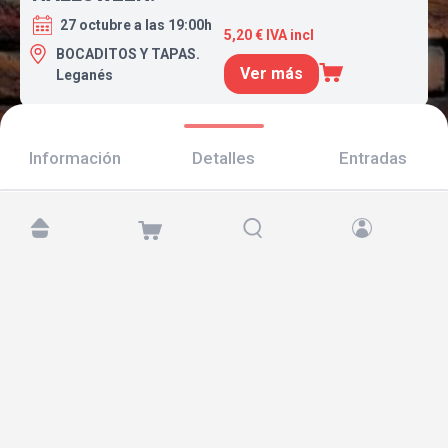
27 octubre a las 19:00h
5,20 € IVA incl
BOCADITOS Y TAPAS.
Ver más
Leganés
Información
Detalles
Entradas
Encuéntranos en:
Copyright © 2026 TicketAndRoll
Aviso legal
,
política de privacidad
y de
cookies
Website built by
rundevstudio.com