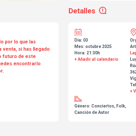
dos libros llenos de poesía y rela
talla de Martín Bruhn, Raúl Mar
Detalles
universo, de las huellas, del amo
Kanevsky o Javier Quintana.
de creación de toda la obra de
concebida.
Día: 03
Or
o por lo que las
Mes: octubre 2025
Art
a venta, si has llegado
Hora: 21:30h
La
 futuro de este
+ Añadir al calendario
Lu
puedes encontrarlo
Rú
r.
36
Vi
Te
+ 
Género: Conciertos, Folk,
Canción de Autor