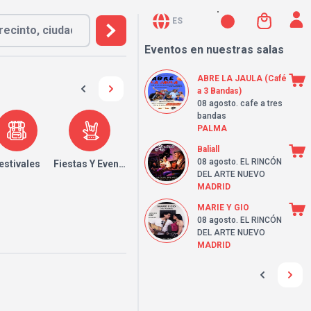
ES
Eventos en nuestras salas
ABRE LA JAULA (Café
a 3 Bandas)
08 agosto
. cafe a tres
bandas
PALMA
Baliall
08 agosto
. EL RINCÓN
estivales
Fiestas Y Eventos
DEL ARTE NUEVO
MADRID
MARIE Y GIO
08 agosto
. EL RINCÓN
DEL ARTE NUEVO
MADRID