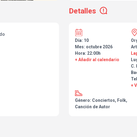
dos libros llenos de poesía y rela
talla de Martín Bruhn, Raúl Mar
Detalles
universo, de las huellas, del amo
Kanevsky o Javier Quintana.
de creación de toda la obra de
concebida.
ado
Día: 10
Or
Mes: octubre 2026
Art
Hora: 22:00h
La
+ Añadir al calendario
Lu
C. 
Ba
Tel
+ 
Género: Conciertos, Folk,
Canción de Autor