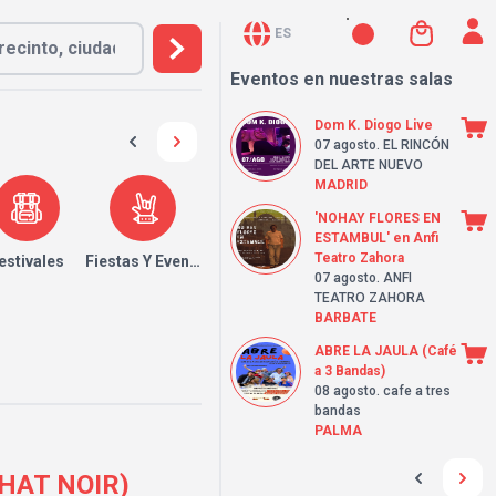
ES
Eventos en nuestras salas
Dom K. Diogo Live
07 agosto
. EL RINCÓN
DEL ARTE NUEVO
MADRID
'NOHAY FLORES EN
ESTAMBUL' en Anfi
Teatro Zahora
estivales
Fiestas Y Eventos
07 agosto
. ANFI
TEATRO ZAHORA
BARBATE
ABRE LA JAULA (Café
a 3 Bandas)
08 agosto
. cafe a tres
bandas
PALMA
CHAT NOIR)