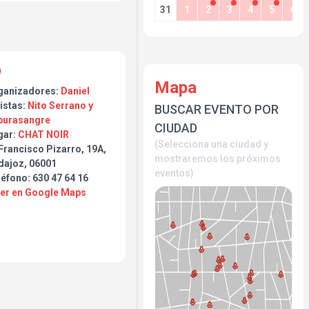
31
1
2
3
4
5
6
tos acerca de la vida, del
ques, Dave Medina, Julian
r, la muerte y el proceso
sde el momento en que fue
Mapa
ganizadores:
Daniel
istas:
Nito Serrano y
BUSCAR EVENTO POR
purasangre
CIUDAD
gar:
CHAT NOIR
(Selecciona una ciudad y
Francisco Pizarro, 19A,
mostraremos los próximos
dajoz, 06001
eventos)
éfono: 630 47 64 16
Ver en Google Maps