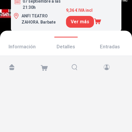
07 septiembre a las
21:30h
9,36 € IVA incl
ANFI TEATRO
Ver más
ZAHORA. Barbate
Información
Detalles
Entradas
Encuéntranos en:
Copyright © 2026 TicketAndRoll
Aviso legal
,
política de privacidad
y de
cookies
Website built by
rundevstudio.com