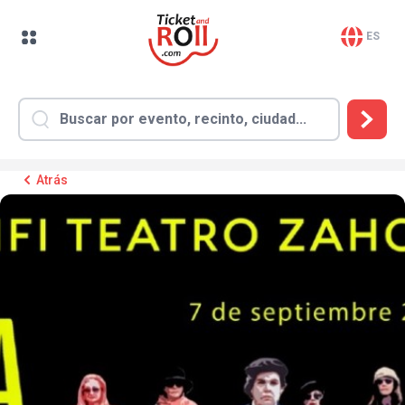
ES
Atrás