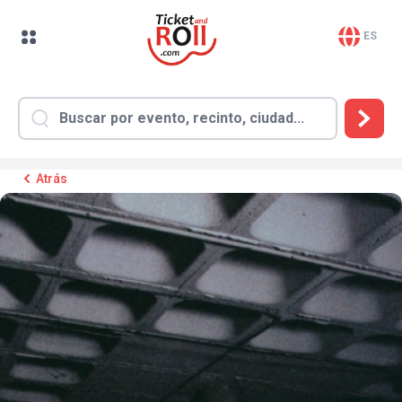
ES
Atrás