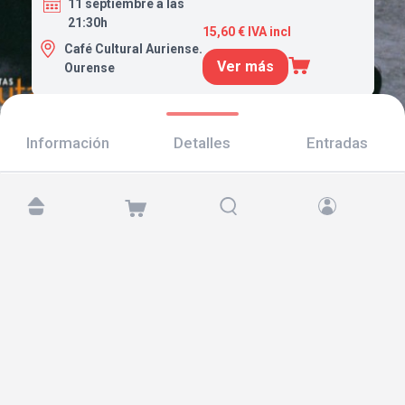
11 septiembre a las
21:30h
15,60 € IVA incl
Café Cultural Auriense.
Ver más
Ourense
Información
Detalles
Entradas
Encuéntranos en:
Copyright © 2026 TicketAndRoll
Aviso legal
,
política de privacidad
y de
cookies
Website built by
rundevstudio.com